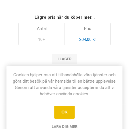
Lägre pris när du köper mer...
Antal
Pris
10+
204,00 kr
I LAGER
Cookies hjälper oss att tillhandahålla våra tjänster och
225,00 kr exkl moms
göra ditt besök på vår hemsida till en bättre upplevelse.
Genom att använda våra tjänster accepterar du att vi
i
LÄGG I KUNDVAGN
behöver använda cookies.
h
OK
Dela:
LÄRA DIG MER