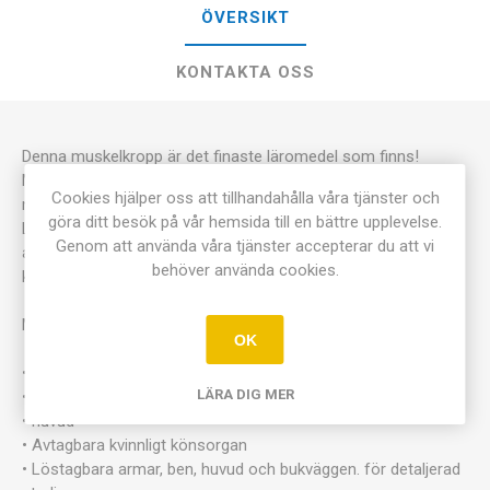
ÖVERSIKT
KONTAKTA OSS
Denna muskelkropp är det finaste läromedel som finns!
Modellen visar ytliga och djupa muskler samt kroppens större
Cookies hjälper oss att tillhandahålla våra tjänster och
nerver, kärl, vävnader. Denna modell har inga inre organ.
göra ditt besök på vår hemsida till en bättre upplevelse.
Löstagbart huvud. Det finns 13 olika löstagbara muskler i
Genom att använda våra tjänster accepterar du att vi
armar och ben. Modellen är i 3/4 av naturlig storlek och har
behöver använda cookies.
kvinnligt könsorgan samt kvinnlig bröstkörtel.
Modellen visar följande:
OK
• 5 arm / skuldermuskler
LÄRA DIG MER
• 8 ben / höft muskler
• huvud
• Avtagbara kvinnligt könsorgan
• Löstagbara armar, ben, huvud och bukväggen. för detaljerad