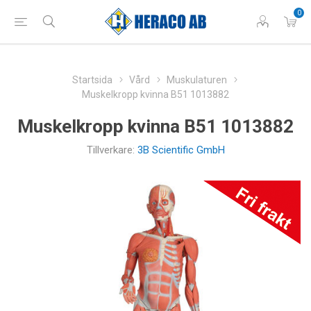
0
Startsida
Vård
Muskulaturen
Muskelkropp kvinna B51 1013882
Muskelkropp kvinna B51 1013882
Tillverkare:
3B Scientific GmbH