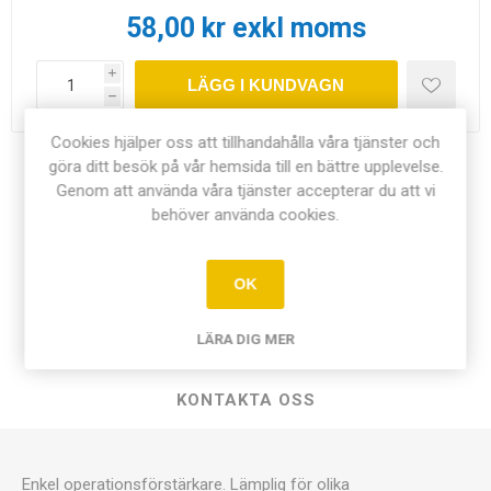
58,00 kr exkl moms
i
LÄGG I KUNDVAGN
h
Cookies hjälper oss att tillhandahålla våra tjänster och
göra ditt besök på vår hemsida till en bättre upplevelse.
Dela:
Genom att använda våra tjänster accepterar du att vi
behöver använda cookies.
OK
ÖVERSIKT
LÄRA DIG MER
DOKUMENT
KONTAKTA OSS
Enkel operationsförstärkare. Lämplig för olika