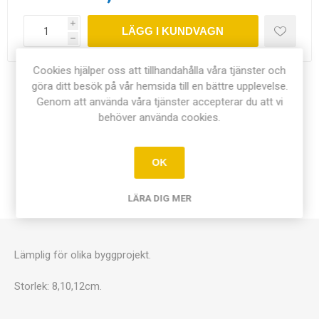
i
LÄGG I KUNDVAGN
h
Cookies hjälper oss att tillhandahålla våra tjänster och
göra ditt besök på vår hemsida till en bättre upplevelse.
Dela:
Genom att använda våra tjänster accepterar du att vi
behöver använda cookies.
OK
ÖVERSIKT
LÄRA DIG MER
KONTAKTA OSS
Lämplig för olika byggprojekt.
Storlek: 8,10,12cm.