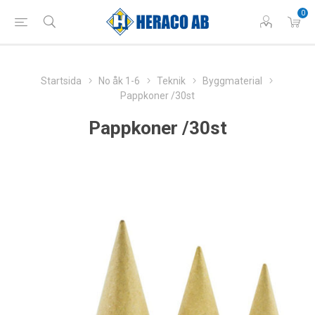
0
Startsida
No åk 1-6
Teknik
Byggmaterial
Pappkoner /30st
Pappkoner /30st