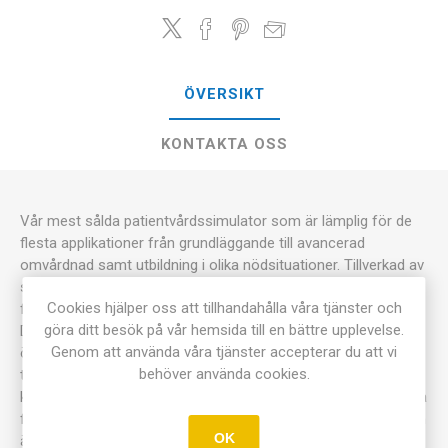
ÖVERSIKT
KONTAKTA OSS
Vår mest sålda patientvårdssimulator som är lämplig för de
flesta applikationer från grundläggande till avancerad
omvårdnad samt utbildning i olika nödsituationer. Tillverkad av
slitstark, okrossbar och vattenbeständig plast. Modellen är
Cookies hjälper oss att tillhandahålla våra tjänster och
flexibel och visar naturliga rörelser av armar, ben och leder.
göra ditt besök på vår hemsida till en bättre upplevelse.
Den unika flexibla midjan gör att dockan kan sitta upprätt för
Genom att använda våra tjänster accepterar du att vi
ökad realism. Dockan har 6 st speciella injektionskuddar, som
behöver använda cookies.
tillåter upprepade injektioner. Dessutom ingår en amputerad
kroppsdel för träning av bandage och påklädnad. Denna docka
finns även att köpa med inre organ, se 1400. Denna docka kan
OK
även uppgraderas med inre organ, Se 1404.