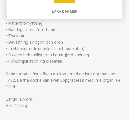
• Personlig hygien
LÄRA DIG MER
• Hårvård som tvätt kamning och torkning
• Patientförflyttning
• Bandage och sårförband
• Trycksår
• Bevattning av ögon och öron
• Injektioner (intramuskulär och subkutan)
• Oxygen behandling och konstgjord andning
• Fotkomplikation vid diabetes
Denna modell finns även att köpa med de inre organen, se
1402. Denna docka kan även uppgraderas med inre organ, se
1404.
Längd: 174cm.
Vikt: 14,4kg.