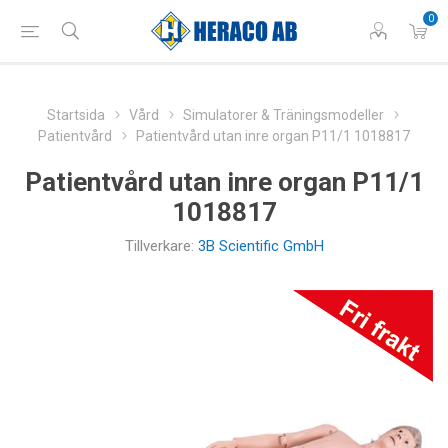
0
Startsida
Vård
Simulatorer & Träningsmodeller
Patientvård
Patientvård utan inre organ P11/1 1018817
Patientvård utan inre organ P11/1
1018817
Tillverkare:
3B Scientific GmbH