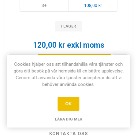
3+
108,00 kr
I LAGER
120,00 kr exkl moms
i
LÄGG I KUNDVAGN
Cookies hjälper oss att tillhandahålla våra tjänster och
h
göra ditt besök på vår hemsida till en bättre upplevelse.
Genom att använda våra tjänster accepterar du att vi
behöver använda cookies.
Dela:
OK
ÖVERSIKT
LÄRA DIG MER
KONTAKTA OSS