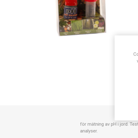
Co
för mätning av pH i jord. Te
analyser.