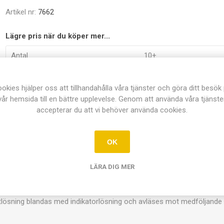
Artikel nr:
7662
Lägre pris när du köper mer...
Antal
10+
Pris
124,00 kr
okies hjälper oss att tillhandahålla våra tjänster och göra ditt besök
vår hemsida till en bättre upplevelse. Genom att använda våra tjänste
Dela:
accepterar du att vi behöver använda cookies.
OK
ÖVERSIKT
KONTAKTA OSS
LÄRA DIG MER
stlösning blandas med indikatorlösning och avläses mot medföljande f