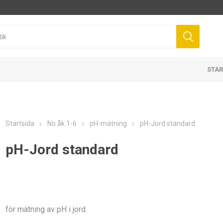
STAR
Startsida
No åk 1-6
pH-mätning
pH-Jord standard
pH-Jord standard
för mätning av pH i jord.