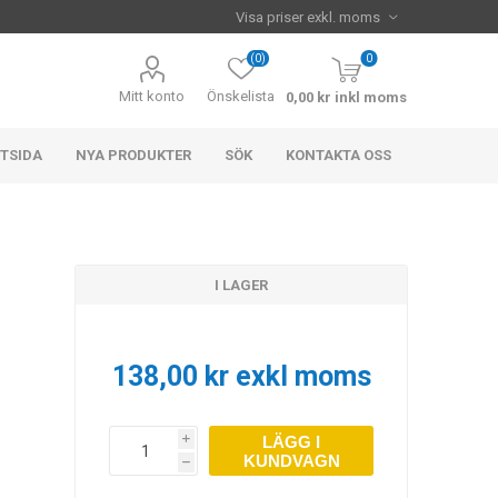
(0)
0
Mitt konto
Önskelista
0,00 kr inkl moms
TSIDA
NYA PRODUKTER
SÖK
KONTAKTA OSS
I LAGER
138,00 kr exkl moms
LÄGG I
i
KUNDVAGN
h