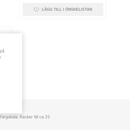
LÄGG TILL I ÖNSKELISTAN
 på
r
ärgskala. Räcker till ca 25