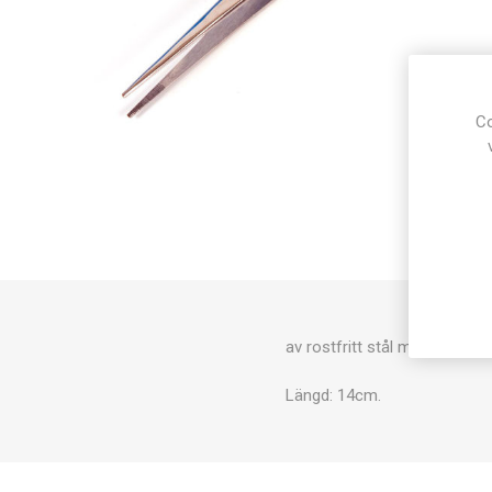
Co
av rostfritt stål med spetsiga
Längd: 14cm.