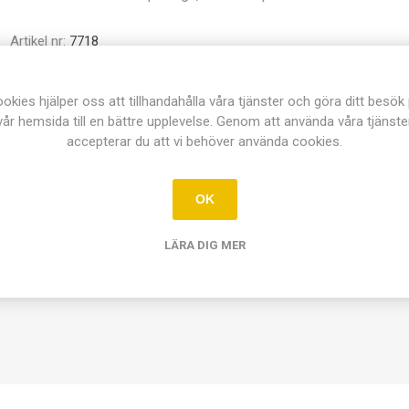
Artikel nr:
7718
Dela:
okies hjälper oss att tillhandahålla våra tjänster och göra ditt besök
vår hemsida till en bättre upplevelse. Genom att använda våra tjänste
accepterar du att vi behöver använda cookies.
OK
ÖVERSIKT
KONTAKTA OSS
LÄRA DIG MER
, räfflade spetsar.