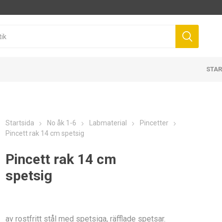
STAR
Startsida
No åk 1-6
Labmaterial
Pincetter
Pincett rak 14 cm spetsig
Pincett rak 14 cm
spetsig
av rostfritt stål med spetsiga, räfflade spetsar.