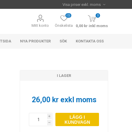
(0)
0
Mitt konto
Önskelista
0,00 kr inkl moms
TSIDA
NYA PRODUKTER
SÖK
KONTAKTA OSS
I LAGER
26,00 kr exkl moms
LÄGG I
i
KUNDVAGN
h