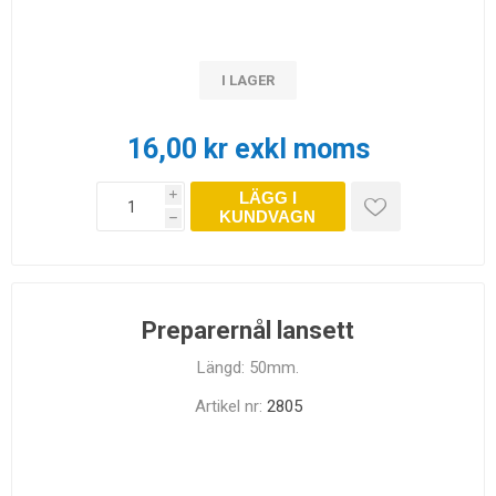
I LAGER
16,00 kr exkl moms
LÄGG I
i
KUNDVAGN
h
Preparernål lansett
Längd: 50mm.
Artikel nr:
2805