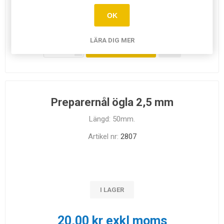
OK
20,00 kr exkl moms
LÄRA DIG MER
LÄGG I
i
KUNDVAGN
h
Preparernål ögla 2,5 mm
Längd: 50mm.
Artikel nr:
2807
I LAGER
20,00 kr exkl moms