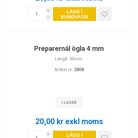
LÄGG I
i
KUNDVAGN
h
Preparernål ögla 4 mm
Längd: 50mm.
Artikel nr:
2808
I LAGER
20,00 kr exkl moms
LÄGG I
i