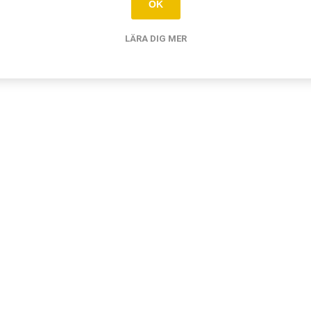
OK
Relaterade produkter
LÄRA DIG MER