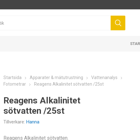
STAR
Startsida
Apparater & mätutrustning
Vattenanalys
Fotometrar
Reagens Alkalinitet sötvatten /25st
Reagens Alkalinitet
sötvatten /25st
Tillverkare:
Hanna
Reagens Alkalinitet sötvatten.