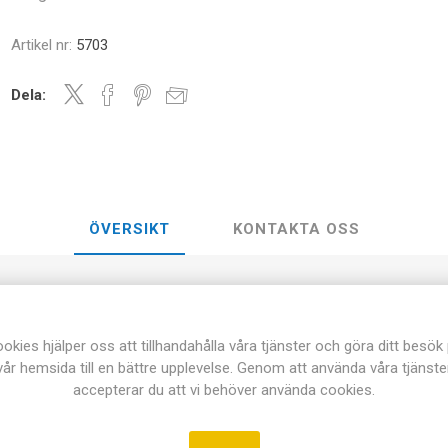
Artikel nr:
5703
Dela:
ÖVERSIKT
KONTAKTA OSS
 för fotometer 5702. Räcker till 25st prov.
okies hjälper oss att tillhandahålla våra tjänster och göra ditt besök
vår hemsida till en bättre upplevelse. Genom att använda våra tjänste
accepterar du att vi behöver använda cookies.