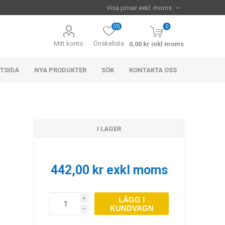
(0)
0
Mitt konto
Önskelista
0,00 kr inkl moms
TSIDA
NYA PRODUKTER
SÖK
KONTAKTA OSS
I LAGER
442,00 kr exkl moms
LÄGG I
i
KUNDVAGN
h