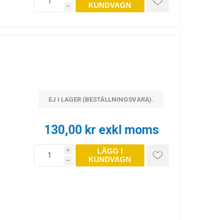
KUNDVAGN
h
EJ I LAGER (BESTÄLLNINGSVARA).
130,00 kr exkl moms
LÄGG I
i
KUNDVAGN
h