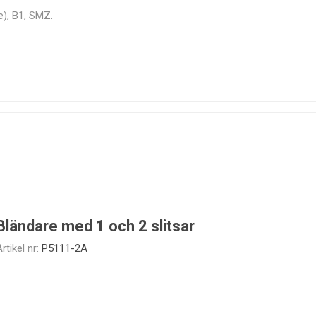
e), B1, SMZ.
Bländare med 1 och 2 slitsar
rtikel nr:
P5111-2A