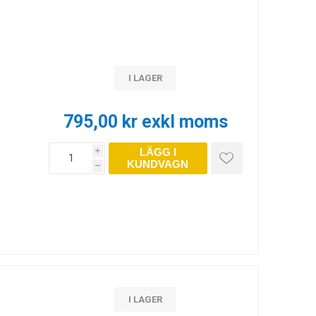
I LAGER
795,00 kr exkl moms
LÄGG I
i
KUNDVAGN
h
I LAGER