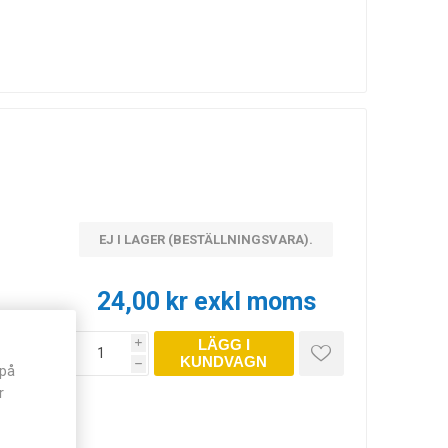
EJ I LAGER (BESTÄLLNINGSVARA).
24,00 kr exkl moms
LÄGG I
i
KUNDVAGN
h
 på
r