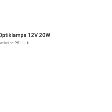
Optiklampa 12V 20W
rtikel nr:
P5111-1L