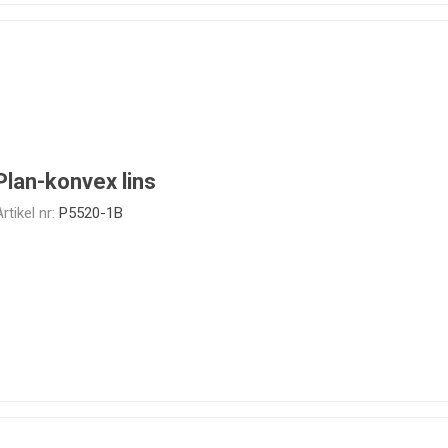
Plan-konvex lins
rtikel nr:
P5520-1B