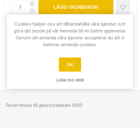
i
LÄGG I KUNDVAGN
h
Cookies hjälper oss att tillhandahålla våra tjänster och
göra ditt besök på vår hemsida till en bättre upplevelse.
Dela:
Genom att använda våra tjänster accepterar du att vi
behöver använda cookies.
OK
ÖVERSIKT
LÄRA DIG MER
KONTAKTA OSS
Reservtrissa till glasrörsskärare 6920.