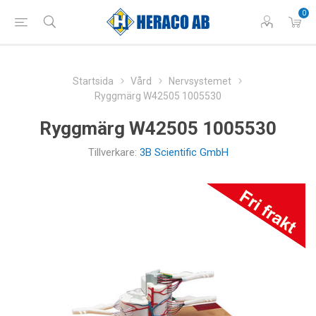
0
Startsida
Vård
Nervsystemet
Ryggmärg W42505 1005530
Ryggmärg W42505 1005530
Tillverkare:
3B Scientific GmbH