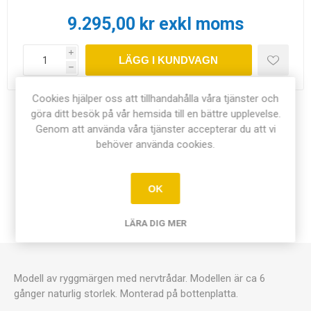
9.295,00 kr exkl moms
i
LÄGG I KUNDVAGN
h
Cookies hjälper oss att tillhandahålla våra tjänster och
göra ditt besök på vår hemsida till en bättre upplevelse.
Dela:
Genom att använda våra tjänster accepterar du att vi
behöver använda cookies.
OK
ÖVERSIKT
LÄRA DIG MER
KONTAKTA OSS
Modell av ryggmärgen med nervtrådar. Modellen är ca 6
gånger naturlig storlek. Monterad på bottenplatta.