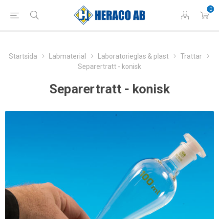
0
Startsida
Labmaterial
Laboratorieglas & plast
Trattar
Separertratt - konisk
Separertratt - konisk