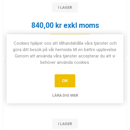
I LAGER
840,00 kr exkl moms
LÄGG I
i
Cookies hjälper oss att tillhandahålla våra tjänster och
KUNDVAGN
h
göra ditt besök på vår hemsida till en bättre upplevelse.
Genom att använda våra tjänster accepterar du att vi
behöver använda cookies.
Separertratt 500 ml konisk
OK
Volym: 500ml.
Artikel nr:
8424
LÄRA DIG MER
I LAGER