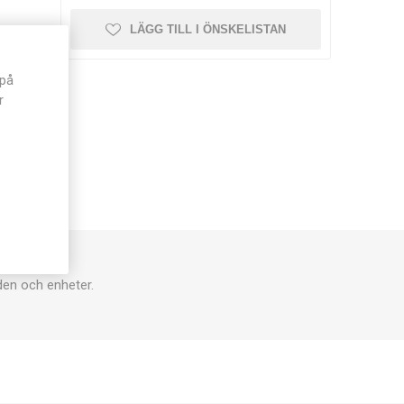
LÄGG TILL I ÖNSKELISTAN
 på
r
den och enheter.