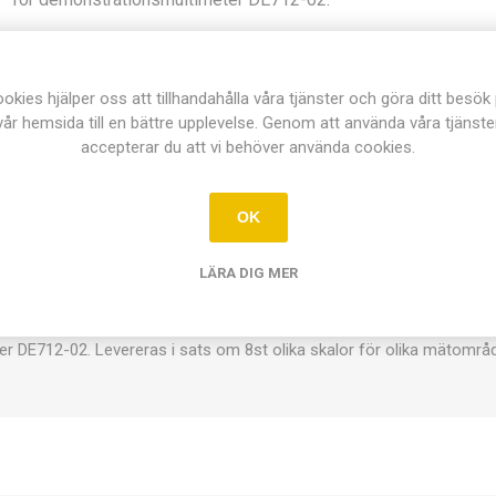
Artikel nr:
DE712-1P
okies hjälper oss att tillhandahålla våra tjänster och göra ditt besök
Dela:
vår hemsida till en bättre upplevelse. Genom att använda våra tjänste
accepterar du att vi behöver använda cookies.
OK
ÖVERSIKT
KONTAKTA OSS
LÄRA DIG MER
r DE712-02. Levereras i sats om 8st olika skalor för olika mätområ