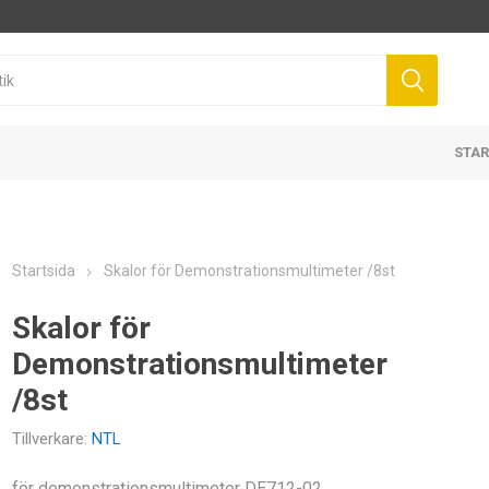
STAR
Startsida
Skalor för Demonstrationsmultimeter /8st
Skalor för
Demonstrationsmultimeter
/8st
Tillverkare:
NTL
för demonstrationsmultimeter DE712-02.