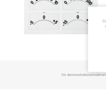
Co
för demonstrationsmultimete