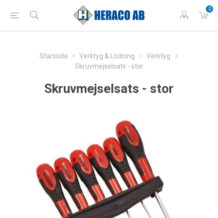
0
Startsida
Verktyg & Lödning
Verktyg
Skruvmejselsats - stor
Skruvmejselsats - stor