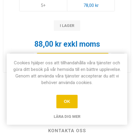
5+
78,00 kr
I LAGER
88,00 kr exkl moms
i
LÄGG I KUNDVAGN
Cookies hjälper oss att tillhandahålla våra tjänster och
h
göra ditt besök på vår hemsida till en bättre upplevelse.
Genom att använda våra tjänster accepterar du att vi
behöver använda cookies.
Dela:
OK
ÖVERSIKT
LÄRA DIG MER
KONTAKTA OSS