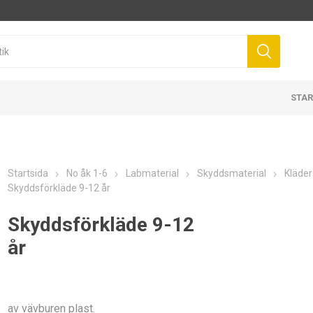
STAR
Startsida
No åk 1-6
Labmaterial
Skyddsmaterial
Kläder
Skyddsförkläde 9-12 år
Skyddsförkläde 9-12
år
av vävburen plast.