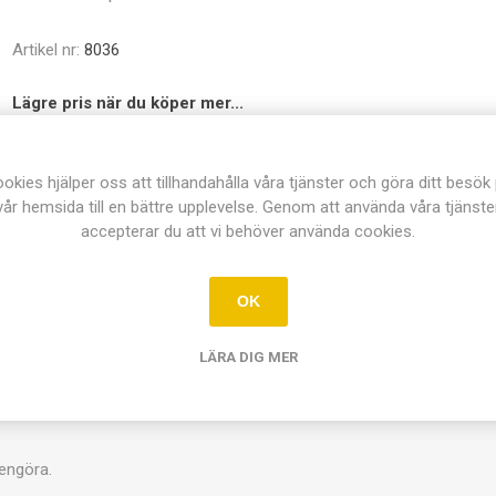
Artikel nr:
8036
Lägre pris när du köper mer...
Antal
10+
okies hjälper oss att tillhandahålla våra tjänster och göra ditt besök
Pris
46,00 kr
vår hemsida till en bättre upplevelse. Genom att använda våra tjänste
accepterar du att vi behöver använda cookies.
Dela:
OK
LÄRA DIG MER
ÖVERSIKT
KONTAKTA OSS
rengöra.