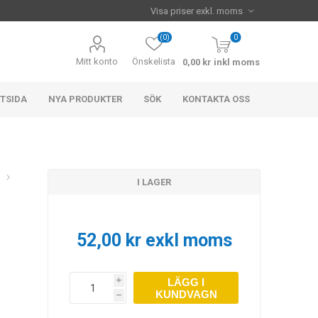
(0)
0
Mitt konto
Önskelista
0,00 kr inkl moms
TSIDA
NYA PRODUKTER
SÖK
KONTAKTA OSS
I LAGER
52,00 kr exkl moms
LÄGG I
i
KUNDVAGN
h