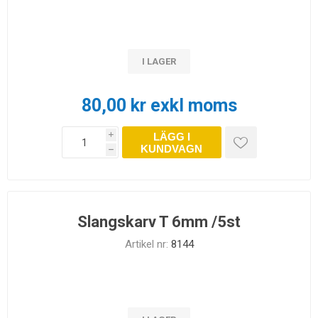
I LAGER
80,00 kr exkl moms
LÄGG I
i
KUNDVAGN
h
Slangskarv T 6mm /5st
Artikel nr:
8144