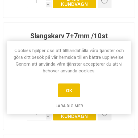
KUNDVAGN
h
Slangskarv 7+7mm /10st
Artikel nr:
8141
Cookies hjälper oss att tillhandahålla våra tjänster och
göra ditt besök på vår hemsida till en bättre upplevelse.
Genom att använda våra tjänster accepterar du att vi
behöver använda cookies.
I LAGER
OK
83,00 kr exkl moms
LÄRA DIG MER
LÄGG I
i
KUNDVAGN
h