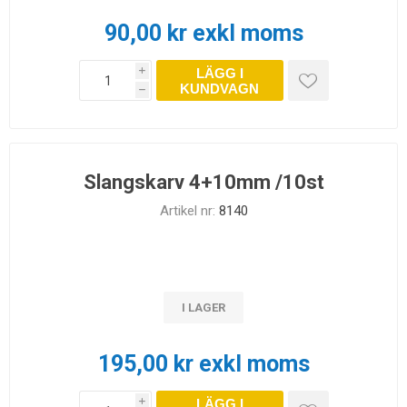
90,00 kr exkl moms
LÄGG I
i
KUNDVAGN
h
Slangskarv 4+10mm /10st
Artikel nr:
8140
I LAGER
195,00 kr exkl moms
LÄGG I
i