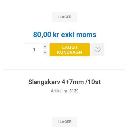
I LAGER
80,00 kr exkl moms
LÄGG I
i
KUNDVAGN
h
Slangskarv 4+7mm /10st
Artikel nr:
8139
I LAGER