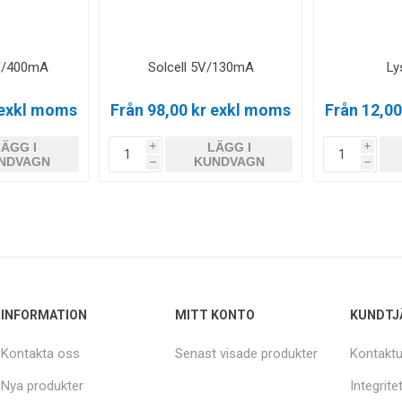
5V/400mA
Solcell 5V/130mA
Ly
 exkl moms
Från 98,00 kr exkl moms
Från 12,0
LÄGG I
LÄGG I
i
i
NDVAGN
KUNDVAGN
h
h
INFORMATION
MITT KONTO
KUNDTJ
Kontakta oss
Senast visade produkter
Kontaktu
Nya produkter
Integrite