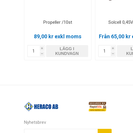
Propeller /10st
Solcell 0,4
89,00 kr exkl moms
Från 65,00 kr
LÄGG I
i
i
KUNDVAGN
KU
h
h
Nyhetsbrev