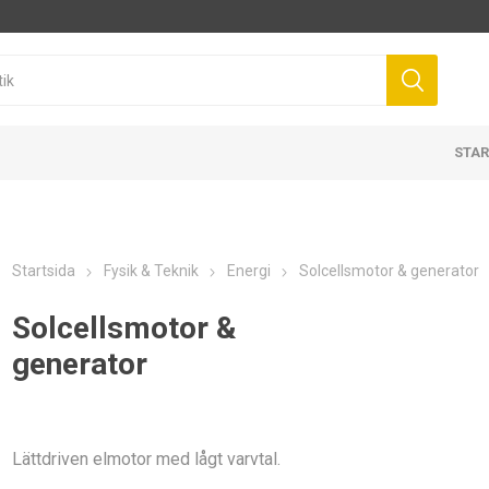
STAR
Startsida
Fysik & Teknik
Energi
Solcellsmotor & generator
Solcellsmotor &
generator
Lättdriven elmotor med lågt varvtal.