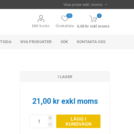
(0)
0
Mitt konto
Önskelista
0,00 kr inkl moms
TSIDA
NYA PRODUKTER
SÖK
KONTAKTA OSS
I LAGER
21,00 kr exkl moms
LÄGG I
i
KUNDVAGN
h