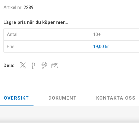
Artikel nr:
2289
Lägre pris när du köper mer...
Antal
10+
Pris
19,00 kr
Dela:
ÖVERSIKT
DOKUMENT
KONTAKTA OSS
pplade solceller 2294 eller 1st 2283. Denna motor kan även använd