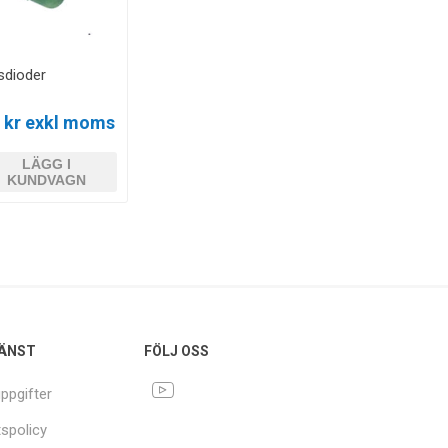
sdioder
0 kr exkl moms
LÄGG I
KUNDVAGN
ÄNST
FÖLJ OSS
ppgifter
tspolicy