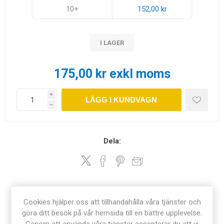
10+
152,00 kr
I LAGER
175,00 kr exkl moms
i
LÄGG I KUNDVAGN
h
Dela:
ÖVERSIKT
Cookies hjälper oss att tillhandahålla våra tjänster och
göra ditt besök på vår hemsida till en bättre upplevelse.
KONTAKTA OSS
Genom att använda våra tjänster accepterar du att vi