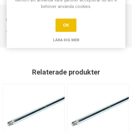
behöver använda cookies.
rektangulär, för stav med gänga, M10.
OK
Vikt: 1,7kg.
LÄRA DIG MER
Relaterade produkter