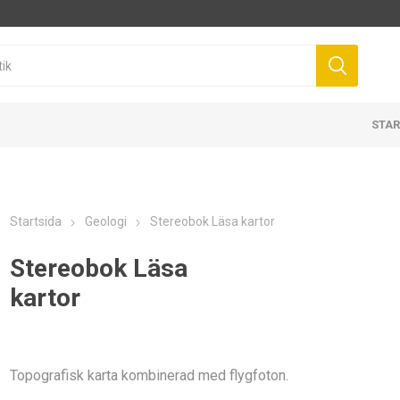
STAR
Startsida
Geologi
Stereobok Läsa kartor
Stereobok Läsa
kartor
Topografisk karta kombinerad med flygfoton.