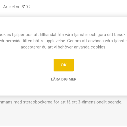
Artikel nr:
3172
Dela:
okies hjälper oss att tillhandahålla våra tjänster och göra ditt besök
vår hemsida till en bättre upplevelse. Genom att använda våra tjänste
accepterar du att vi behöver använda cookies.
ÖVERSIKT
KONTAKTA OSS
OK
LÄRA DIG MER
d med flygfoton.
mmans med stereoböckerna för att få ett 3-dimensionellt seende.