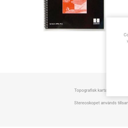
Co
Topografisk karta kombinera
Stereoskopet används tillsa