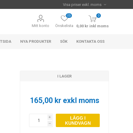
(0)
0
Mitt konto
Önskelista
0,00 kr inkl moms
TSIDA
NYA PRODUKTER
SÖK
KONTAKTA OSS
I LAGER
165,00 kr exkl moms
LÄGG I
i
KUNDVAGN
h