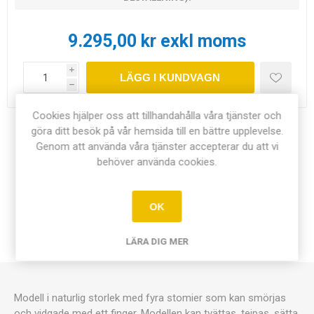
9.295,00 kr exkl moms
i
LÄGG I KUNDVAGN
h
Cookies hjälper oss att tillhandahålla våra tjänster och
göra ditt besök på vår hemsida till en bättre upplevelse.
Dela:
Genom att använda våra tjänster accepterar du att vi
behöver använda cookies.
OK
ÖVERSIKT
LÄRA DIG MER
KONTAKTA OSS
Modell i naturlig storlek med fyra stomier som kan smörjas
och vidgade med ett finger. Modellen kan tvättas, tejpas, sätta