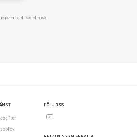
 stämband och kannbrosk.
ÄNST
FÖLJ OSS
ppgifter
tspolicy
BETALNINGSALERNATIV