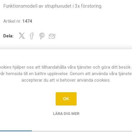
Funktionsmodell av struphuvudet i 3x förstoring.
Artikel nr:
1474
Dela:
okies hjälper oss att tillhandahålla våra tjänster och göra ditt besök
vår hemsida till en bättre upplevelse. Genom att använda våra tjänste
accepterar du att vi behöver använda cookies.
OK
LÄRA DIG MER
ÖVERSIKT
DOKUMENT
KONTAKTA OSS