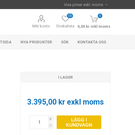
(0)
0
Mitt konto
Önskelista
0,00 kr inkl moms
TSIDA
NYA PRODUKTER
SÖK
KONTAKTA OSS
I LAGER
3.395,00 kr exkl moms
LÄGG I
i
KUNDVAGN
h