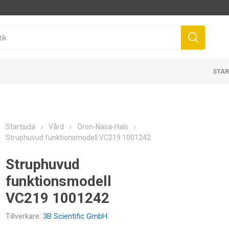
STAR
Startsida
Vård
Öron-Näsa-Hals
Struphuvud funktionsmodell VC219 1001242
Struphuvud
funktionsmodell
VC219 1001242
Tillverkare:
3B Scientific GmbH