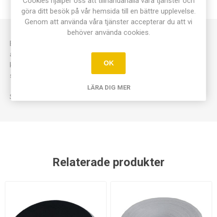
Cookies hjälper oss att tillhandahålla våra tjänster och
KONTAKTA OSS
göra ditt besök på vår hemsida till en bättre upplevelse.
Genom att använda våra tjänster accepterar du att vi
behöver använda cookies.
Ett enkelt hjälpmedel för mätning av hastighet och
acceleration. Skapar en markering var 0,02s. Levereras med
OK
karbonskivor och en rulle papper. Strömförsörjning köps
separat.
LÄRA DIG MER
Strömförsörjning: 6-12 V AC.
Relaterade produkter