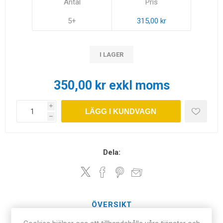
Antal
Pris
5+
315,00 kr
I LAGER
350,00 kr exkl moms
i
LÄGG I KUNDVAGN
h
Dela:
ÖVERSIKT