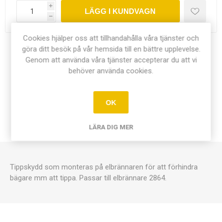
i
LÄGG I KUNDVAGN
h
Cookies hjälper oss att tillhandahålla våra tjänster och
göra ditt besök på vår hemsida till en bättre upplevelse.
Dela:
Genom att använda våra tjänster accepterar du att vi
behöver använda cookies.
OK
ÖVERSIKT
LÄRA DIG MER
KONTAKTA OSS
Tippskydd som monteras på elbrännaren för att förhindra
bägare mm att tippa. Passar till elbrännare 2864.