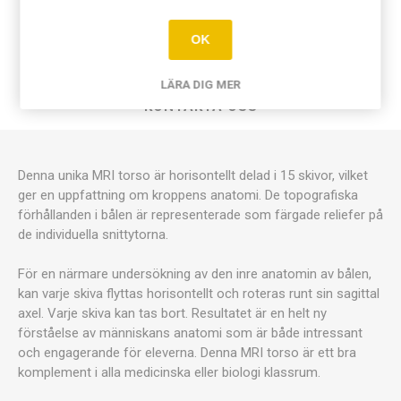
ÖVERSIKT
OK
DOKUMENT
LÄRA DIG MER
KONTAKTA OSS
Denna unika MRI torso är horisontellt delad i 15 skivor, vilket
ger en uppfattning om kroppens anatomi. De topografiska
förhållanden i bålen är representerade som färgade reliefer på
de individuella snittytorna.
För en närmare undersökning av den inre anatomin av bålen,
kan varje skiva flyttas horisontellt och roteras runt sin sagittal
axel. Varje skiva kan tas bort. Resultatet är en helt ny
förståelse av människans anatomi som är både intressant
och engagerande för eleverna. Denna MRI torso är ett bra
komplement i alla medicinska eller biologi klassrum.