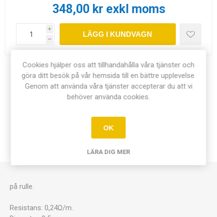
348,00 kr exkl moms
i
LÄGG I KUNDVAGN
h
Cookies hjälper oss att tillhandahålla våra tjänster och
Dela:
göra ditt besök på vår hemsida till en bättre upplevelse.
Genom att använda våra tjänster accepterar du att vi
behöver använda cookies.
ÖVERSIKT
OK
KONTAKTA OSS
LÄRA DIG MER
på rulle.
Resistans: 0,24Ω/m.