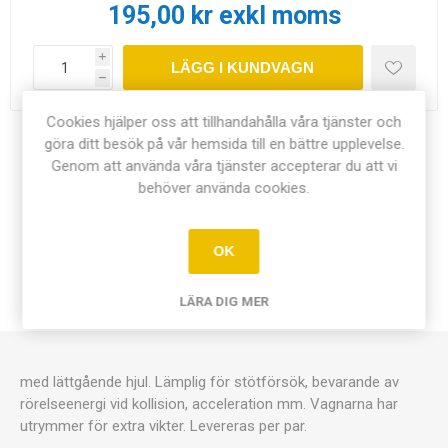
195,00 kr exkl moms
i
LÄGG I KUNDVAGN
h
Cookies hjälper oss att tillhandahålla våra tjänster och
göra ditt besök på vår hemsida till en bättre upplevelse.
Dela:
Genom att använda våra tjänster accepterar du att vi
behöver använda cookies.
OK
ÖVERSIKT
LÄRA DIG MER
KONTAKTA OSS
med lättgående hjul. Lämplig för stötförsök, bevarande av
rörelseenergi vid kollision, acceleration mm. Vagnarna har
utrymmer för extra vikter. Levereras per par.