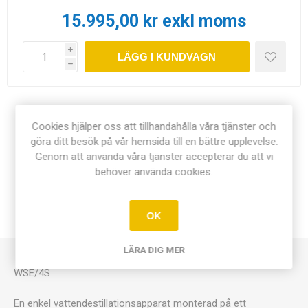
15.995,00 kr exkl moms
i
LÄGG I KUNDVAGN
h
Dela:
Cookies hjälper oss att tillhandahålla våra tjänster och
göra ditt besök på vår hemsida till en bättre upplevelse.
Genom att använda våra tjänster accepterar du att vi
behöver använda cookies.
ÖVERSIKT
OK
KONTAKTA OSS
LÄRA DIG MER
WSE/4S
En enkel vattendestillationsapparat monterad på ett