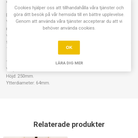
enl. Ruttner.
Cookies hjälper oss att tillhandahålla våra tjänster och
göra ditt besök på vår hemsida till en bättre upplevelse.
Den består av ett kraftigt akrylplaströr med två ventiler.
Genom att använda våra tjänster accepterar du att vi
Vattenhämtaren sänks till önskat djup, som avläses på linans
behöver använda cookies.
markeringar. Därefter släpper man ned lodet som stänger
ventilerna. På den inbyggda termometern kan vattenprovets
temperatur avläsas. Levereras komplett med termometer och
OK
10m lina.
Typ: Hydro-ex.
LÄRA DIG MER
Volym: 220ml.
Höjd: 250mm.
Ytterdiameter: 64mm.
Relaterade produkter