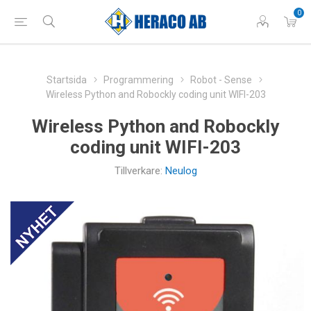
0
Startsida
Programmering
Robot - Sense
Wireless Python and Robockly coding unit WIFI-203
Wireless Python and Robockly
coding unit WIFI-203
Tillverkare:
Neulog