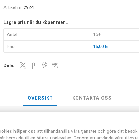
Artikel nr:
2924
Lägre pris när du köper mer...
Antal
15+
Pris
15,00 kr
Dela:
ÖVERSIKT
KONTAKTA OSS
v hög kvalité.
okies hjälper oss att tillhandahålla våra tjänster och göra ditt besök
r och kadmium.
vår hemsida till en bättre upplevelse. Genom att använda våra tjänste