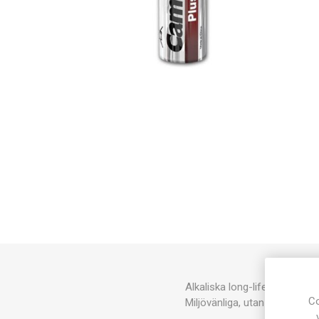
Alkaliska long-life batterier a
Co
Miljövänliga, utan kvicksilve