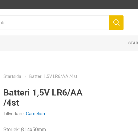
STAR
Startsida
Batteri 1,5V LR6/AA /4st
Batteri 1,5V LR6/AA
/4st
Tillverkare:
Camelion
Storlek: Ø14x50mm.