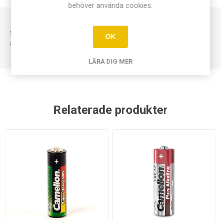
behöver använda cookies.
för 2st R6 batterier. Levereras komplett med
OK
anslutningskablar. Batterier köps separat.
LÄRA DIG MER
Relaterade produkter