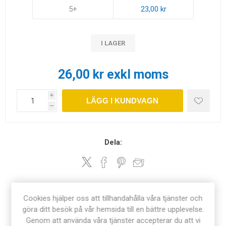
5+
23,00 kr
I LAGER
26,00 kr exkl moms
i
LÄGG I KUNDVAGN
h
Dela:
ÖVERSIKT
Cookies hjälper oss att tillhandahålla våra tjänster och
göra ditt besök på vår hemsida till en bättre upplevelse.
Genom att använda våra tjänster accepterar du att vi
KONTAKTA OSS