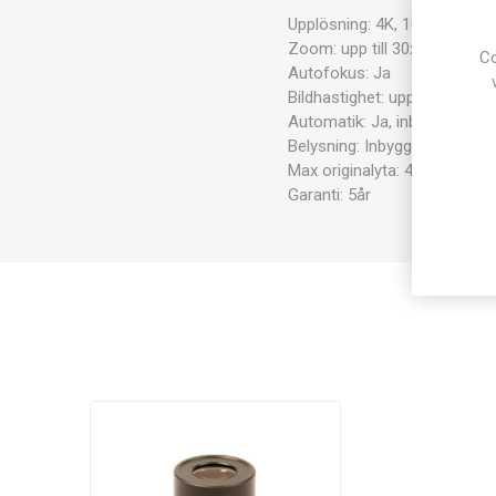
Upplösning: 4K, 1080p, 720p,
Zoom: upp till 30x.
Co
Autofokus: Ja
Bildhastighet: upp till 30 bild
Automatik: Ja, inbyggd vitb
Belysning: Inbyggd LED.
Max originalyta: 420x316mm
Garanti: 5år