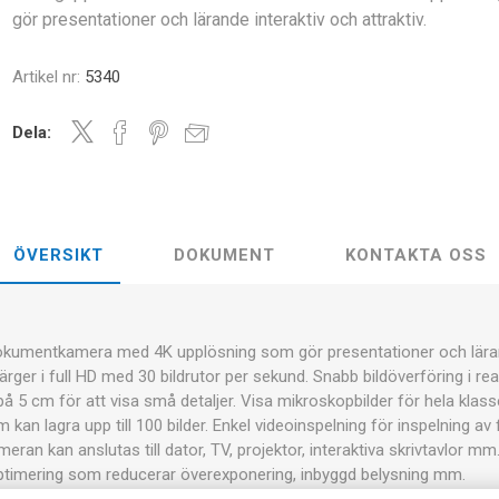
gör presentationer och lärande interaktiv och attraktiv.
Artikel nr:
5340
Dela:
ÖVERSIKT
DOKUMENT
KONTAKTA OSS
kumentkamera med 4K upplösning som gör presentationer och lärande
ärger i full HD med 30 bildrutor per sekund. Snabb bildöverföring i re
 på 5 cm för att visa små detaljer. Visa mikroskopbilder för hela k
 kan lagra upp till 100 bilder. Enkel videoinspelning för inspelning av
meran kan anslutas till dator, TV, projektor, interaktiva skrivtavlor
ptimering som reducerar överexponering, inbyggd belysning mm.