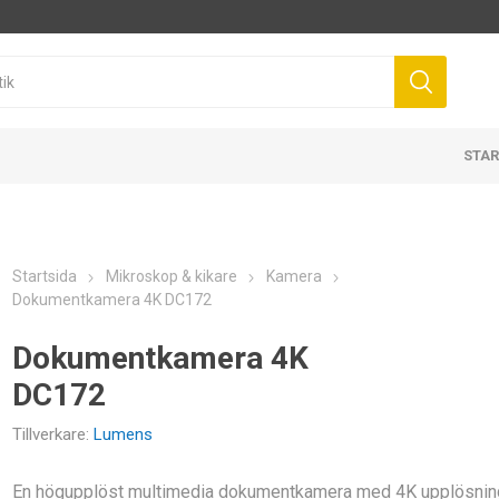
STAR
Startsida
Mikroskop & kikare
Kamera
Dokumentkamera 4K DC172
Dokumentkamera 4K
DC172
Tillverkare:
Lumens
En högupplöst multimedia dokumentkamera med 4K upplösni