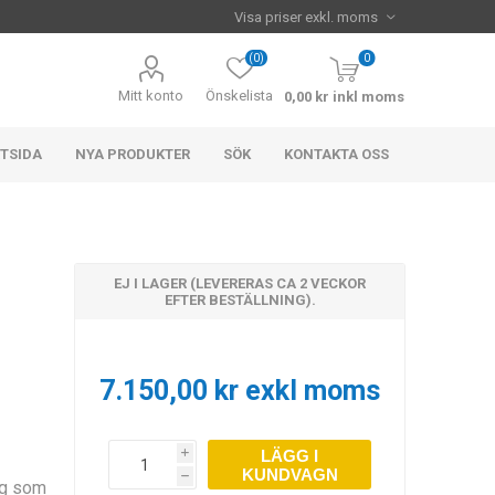
(0)
0
Mitt konto
Önskelista
0,00 kr inkl moms
TSIDA
NYA PRODUKTER
SÖK
KONTAKTA OSS
EJ I LAGER (LEVERERAS CA 2 VECKOR
EFTER BESTÄLLNING).
7.150,00 kr exkl moms
LÄGG I
i
KUNDVAGN
h
ng som