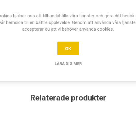
 XGA.
okies hjälper oss att tillhandahålla våra tjänster och göra ditt besök
vår hemsida till en bättre upplevelse. Genom att använda våra tjänste
er/sek.
accepterar du att vi behöver använda cookies.
alans och exponeringsautomatik.
.
OK
LÄRA DIG MER
Relaterade produkter