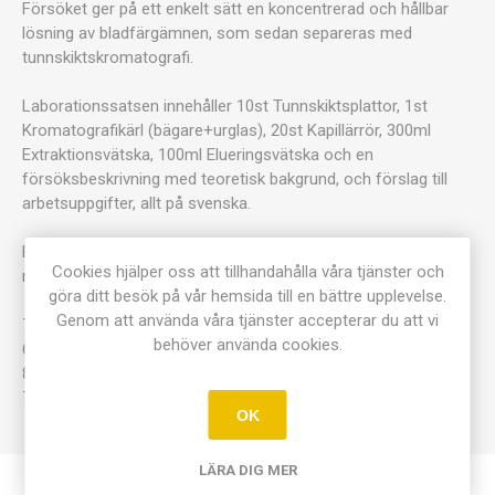
Försöket ger på ett enkelt sätt en koncentrerad och hållbar
lösning av bladfärgämnen, som sedan separeras med
tunnskiktskromatografi.
Laborationssatsen innehåller 10st Tunnskiktsplattor, 1st
Kromatografikärl (bägare+urglas), 20st Kapillärrör, 300ml
Extraktionsvätska, 100ml Elueringsvätska och en
försöksbeskrivning med teoretisk bakgrund, och förslag till
arbetsuppgifter, allt på svenska.
Förutom laborationssatsen, 9480 behövs även nedanstående
Cookies hjälper oss att tillhandahålla våra tjänster och
material.
göra ditt besök på vår hemsida till en bättre upplevelse.
Genom att använda våra tjänster accepterar du att vi
7573 Mortel med pestill /5st
behöver använda cookies.
6392 Mätcylinder 250ml
8420 Separertratt 100ml konisk
7200 Erlenmayerkolv 100ml
OK
LÄRA DIG MER