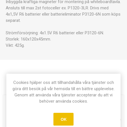
Inbyggda kraftiga magneter för montering på whiteboardtavla.
Ansluts till max 2st fotoceller ex. P1320-3LR. Drivs med
4x1,5V R6 batterier eller batterieliminator P3120-6N som köps
separat.
Strömförsörjning: 4x1.5V R6 batterier eller P3120-6N.
Storlek: 160x120x45mm.
Vikt: 425g.
Relaterade produkter
Cookies hjälper oss att tillhandahålla våra tjänster och
göra ditt besök på vår hemsida till en bättre upplevelse.
Genom att använda våra tjänster accepterar du att vi
behöver använda cookies.
OK