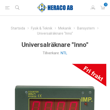
0
Startsida
Fysik & Teknik
Mekanik
Bansystem
Universalräknare "Inno"
Universalräknare "Inno"
Tillverkare:
NTL